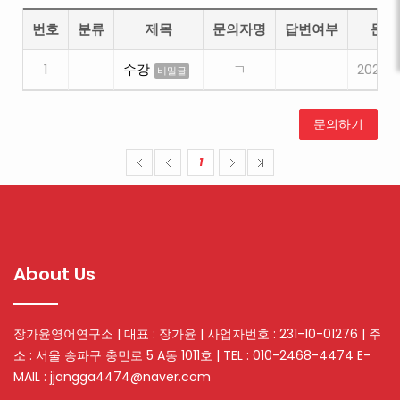
번호
분류
제목
문의자명
답변여부
문의
1
수강
ㄱ
2024.0
비밀글
문의하기
1
About Us
장가윤영어연구소 | 대표 : 장가윤 | 사업자번호 : 231-10-01276 | 주
소 : 서울 송파구 충민로 5 A동 1011호 | TEL : 010-2468-4474 E-
MAIL : jjangga4474@naver.com